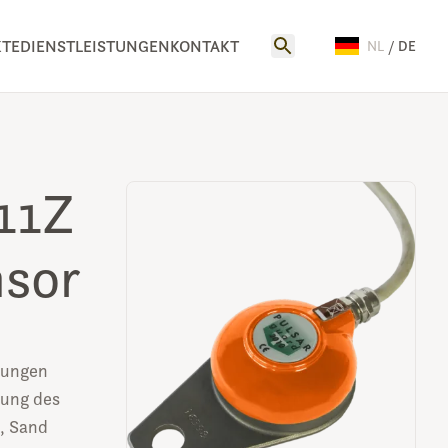
TE
DIENSTLEISTUNGEN
KONTAKT
NL
/
DE
11Z
nsor
rungen
hung des
s, Sand