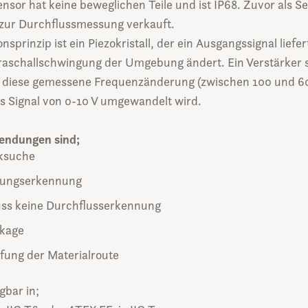
nsor hat keine beweglichen Teile und ist IP68. Zuvor als S
s zur Durchflussmessung verkauft.
nsprinzip ist ein Piezokristall, der ein Ausgangssignal liefer
traschallschwingung der Umgebung ändert. Ein Verstärker 
s diese gemessene Frequenzänderung (zwischen 100 und 60
es Signal von 0-10 V umgewandelt wird.
endungen sind;
cksuche
fungserkennung
uss keine Durchflusserkennung
ckage
ung der Materialroute
gbar in;