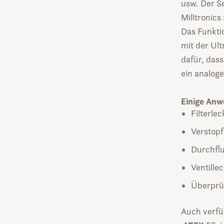
usw. Der Se
Milltronic
Das Funktio
mit der Ul
dafür, das
ein analog
Einige Anw
Filterle
Verstop
Durchfl
Ventille
Überprüf
Auch verfü